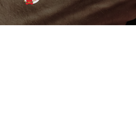
18+
Jouer comporte des risques : endettement,
isolement, dépendance. Pour être aidé, appelez le
09 74 75 13 13
Le concept RedCactus
Comment ça marche ?
Qui sommes-nous ?
Dotation et lots
Finales Régionales et Nationales
Calendrier