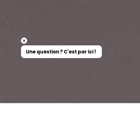
Une question ? C'est par ici ! 