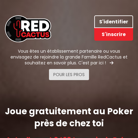
S'identifier
S'inscrire
Vous êtes un établissement partenaire ou vous
envisagez de rejoindre la grande Famille RedCactus et
souhaitez en savoir plus.
C'est par ici !
POUR LES PROS
Joue gratuitement au Poker
près de chez toi