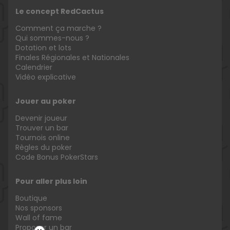
Le concept RedCactus
Comment ça marche ?
Qui sommes-nous ?
Dotation et lots
Finales Régionales et Nationales
Calendrier
Vidéo explicative
Jouer au poker
Devenir joueur
Trouver un bar
Tournois online
Règles du poker
Code Bonus PokerStars
Pour aller plus loin
Boutique
Nos sponsors
Wall of fame
Proposer un bar