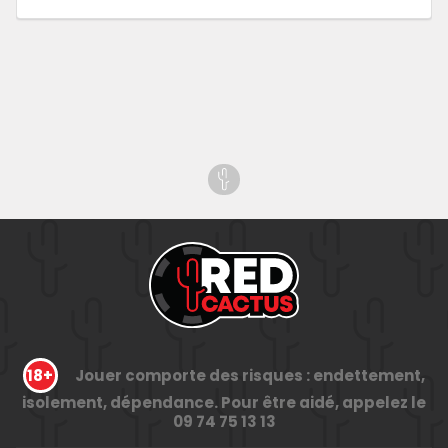
18+
Jouer comporte des risques : endettement,
isolement, dépendance. Pour être aidé, appelez le
09 74 75 13 13