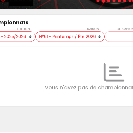
mpionnats
EDITION
SAISON
CHAMPIO
Vous n'avez pas de championnat