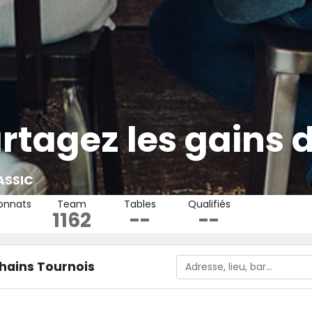
rtagez les gains
ASSIC
onnats
Team
Tables
Qualifiés
2
1162
--
--
hains Tournois