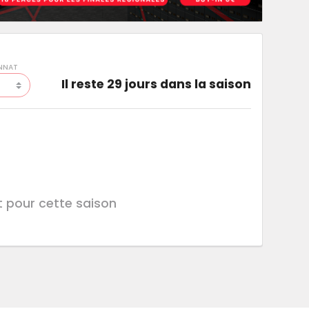
NNAT
Il reste 29 jours dans la saison
 pour cette saison