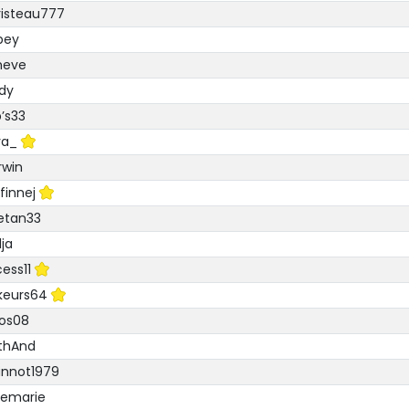
isteau777
pey
heve
dy
’s33
ya_
rwin
finnej
etan33
ja
ess11
keurs64
os08
thAnd
annot1979
semarie