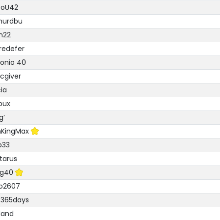
ZoU42
hurdbu
m22
redefer
onio 40
cgiver
ia
bux
g’
nKingMax
p33
tarus
eg40
co2607
o365days
land