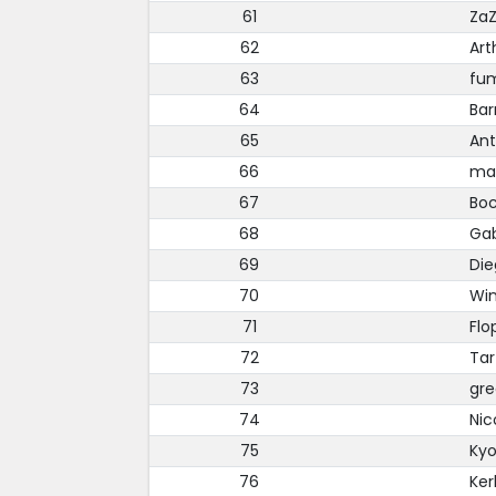
61
Za
62
Art
63
fu
64
Bar
65
Ant
66
ma
67
Boc
68
Ga
69
Die
70
Wi
71
Flo
72
Tar
73
gr
74
Ni
75
Ky
76
Ker