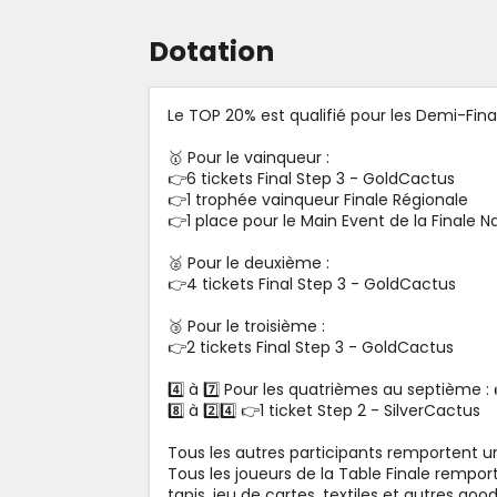
Dotation
Le TOP 20% est qualifié pour les Demi-Fina
🥇 Pour le vainqueur :
👉6 tickets Final Step 3 - GoldCactus
👉1 trophée vainqueur Finale Régionale
👉1 place pour le Main Event de la Finale N
🥈 Pour le deuxième :
👉4 tickets Final Step 3 - GoldCactus
🥉 Pour le troisième :
👉2 tickets Final Step 3 - GoldCactus
4️⃣ à 7️⃣ Pour les quatrièmes au septième :
8️⃣ à 2️⃣4️⃣ 👉1 ticket Step 2 - SilverCactus
Tous les autres participants remportent un
Tous les joueurs de la Table Finale rempor
tapis, jeu de cartes, textiles et autres goodi