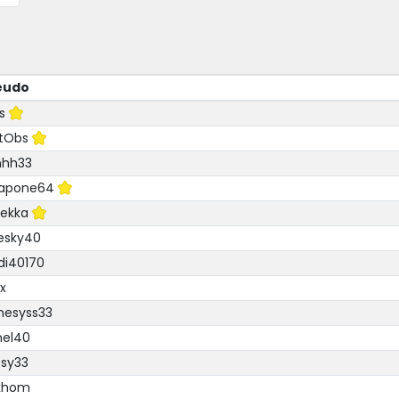
eudo
s
tObs
hhh33
capone64
ekka
esky40
di40170
ix
nesyss33
nel40
sy33
khom