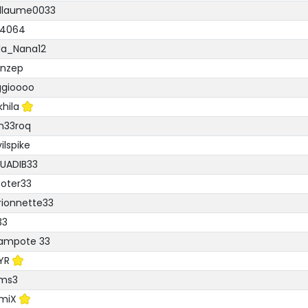
illaume0033
g4064
da_Nana12
enzep
ggioooo
hila
n33roq
ilspike
UADIB33
oter33
ionnette33
33
ampote 33
LYR
ms3
miX