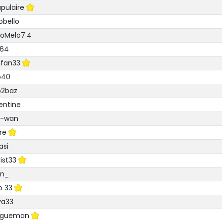
pulaire
obello
oMelo7.4
k64
nfan33
b40
b2baz
entine
i-wan
re
asi
ist33
on_
o 33
ya33
tigueman