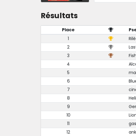
Résultats
Place
Ps
1
Rilè
2
Las
3
Fis
4
Al
5
ma
6
Blu
7
cin
8
Hel
9
Ge
10
Lio
11
gas
12
an