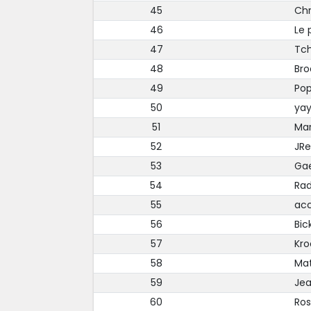
45
Chr
46
Le 
47
Tc
48
Bro
49
Pop
50
ya
51
Ma
52
JRe
53
Ga
54
Rad
55
acc
56
Bic
57
Kro
58
Ma
59
Je
60
Ro