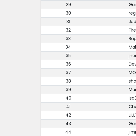
29
Gu
30
re
31
Ju
32
Fir
33
Ba
34
Mak
35
jho
36
Dev
37
MO
38
sho
39
Mar
40
Isa
41
Ch
42
LIL
43
Ga
44
jim